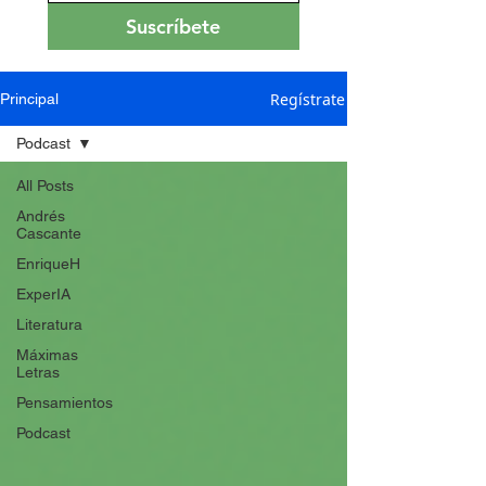
Suscríbete
Regístrate
Principal
Podcast
All Posts
Andrés
Cascante
EnriqueH
ExperIA
Literatura
Máximas
Letras
Pensamientos
Podcast