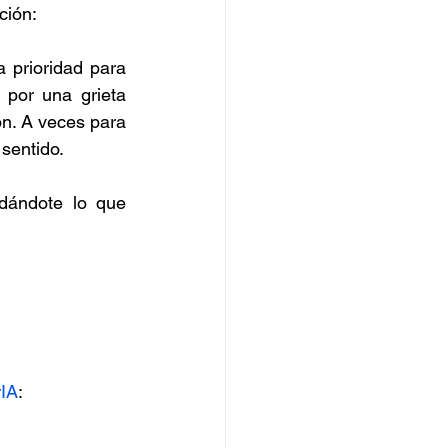
ción:
 prioridad para 
por una grieta 
ón. A veces para 
 sentido.
dándote lo que 
IA
: