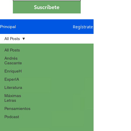
Suscríbete
Regístrate
Principal
All Posts
All Posts
Andrés
Cascante
EnriqueH
ExperIA
Literatura
Máximas
Letras
Pensamientos
Podcast