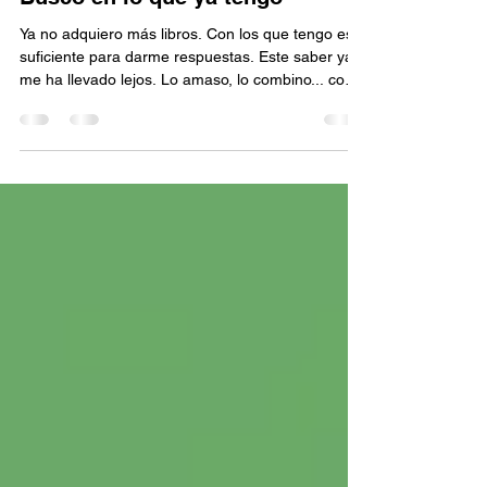
21 abr
1 min de lectura
Busco en lo que ya tengo
Ya no adquiero más libros. Con los que tengo es
suficiente para darme respuestas. Este saber ya
me ha llevado lejos. Lo amaso, lo combino... como
la plasticina con la que juega mi hija. Lo simple
nace en el pensar. Que brote ahí primero, para
que lo material se alinee con mi verdad. EnriqueH