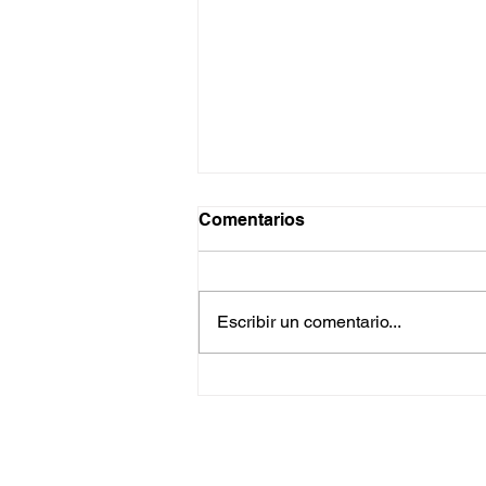
Comentarios
Pensamientos
Escribir un comentario...