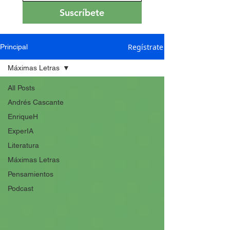
Suscríbete
Regístrate
Principal
Máximas Letras
All Posts
Andrés Cascante
EnriqueH
ExperIA
Literatura
Máximas Letras
Pensamientos
Podcast