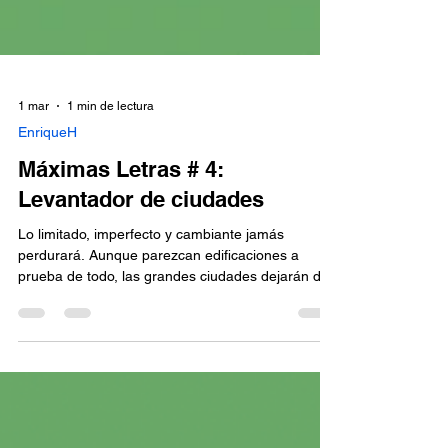
1 mar
1 min de lectura
EnriqueH
Máximas Letras # 4:
Levantador de ciudades
Lo limitado, imperfecto y cambiante jamás
perdurará. Aunque parezcan edificaciones a
prueba de todo, las grandes ciudades dejarán de
existir. Evidencia de esto hay. Tu cuerpo es una
gran ciudad. No te aferres. Pero regresa al
contrario de lo primero: lo eterno, perfecto e
inmutable. Ahí morarás para siempre. EnriqueH